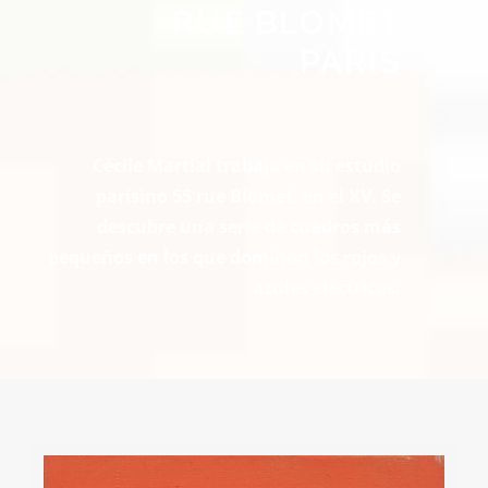
RUE BLOMET
PARIS
Cécile Martial trabaja en su estudio
parisino 55 rue Blomet, en el XV. Se
descubre una serie de cuadros más
pequeños en los que dominan los rojos y
azules eléctricos.