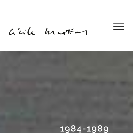
Passer
au
contenu
1984-1989